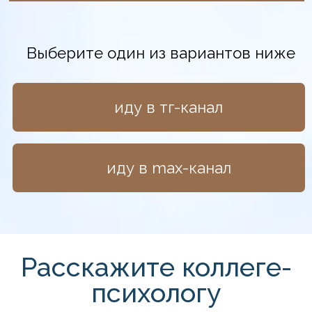
вконтакте
whatsapp
telegram
«Я шла с большим скептицизмом.
После первого дня — сидела
и не могла остановиться. Первый раз
в жизни ИИ говорил со мной моим
языком.»
Наталья Антонова
психолог