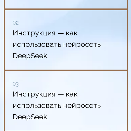
использовать нейросеть
DeepSeek
Выберите один из вариантов ниже
иду в тг-канал
иду в тг-канал
иду в max-канал
Расскажите коллеге-
психологу
еще есть время зарегистрироваться
скопировать ссылку