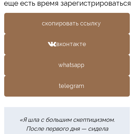
125315, г. Москва,
пр-кт Ленинградский, д. 68, стр. 24,
эт/пом/ком 2/IV/20
+7(499) 229-58-68,
+7 (495) 152-08-01
info@iomp.ru
ООО «ИСП»
ОГРН 1197746615736
ИНН 7727431274
Сведения об образовательной
организации