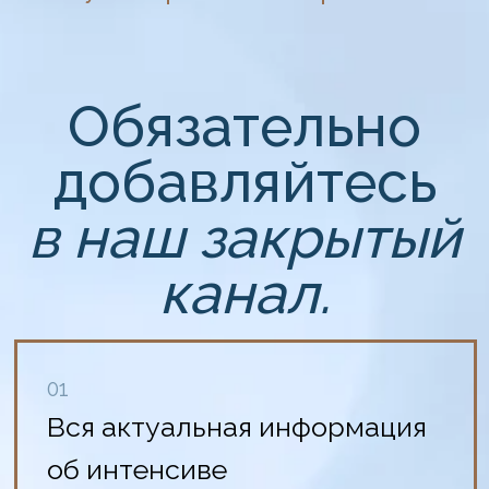
в наш закрытый
канал.
01
Вся актуальная информация
об интенсиве
02
Инструкция — как
использовать нейросеть
DeepSeek
03
Инструкция — как