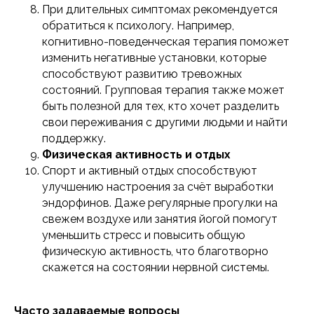
При длительных симптомах рекомендуется
ООО «ИСП»
обратиться к психологу. Например,
ОГРН 1197746615736
когнитивно-поведенческая терапия поможет
ИНН 7727431274
изменить негативные установки, которые
способствуют развитию тревожных
Расписание
состояний. Групповая терапия также может
Преподаватели
быть полезной для тех, кто хочет разделить
Программы
свои переживания с другими людьми и найти
Отзывы
поддержку​.
Блог
Физическая активность и отдых
Спорт и активный отдых способствуют
улучшению настроения за счёт выработки
эндорфинов. Даже регулярные прогулки на
свежем воздухе или занятия йогой помогут
Сведения об образовательной
уменьшить стресс и повысить общую
организации
физическую активность, что благотворно
Политика конфиденциальности
Публичная оферта
скажется на состоянии нервной системы.
Политика в отношении обработки
персональных данных
Согласие на обработку персональных
данных
Часто задаваемые вопросы