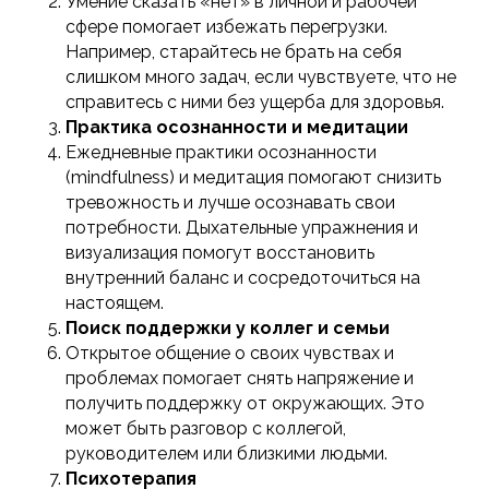
Умение сказать «нет» в личной и рабочей
сфере помогает избежать перегрузки.
Например, старайтесь не брать на себя
слишком много задач, если чувствуете, что не
справитесь с ними без ущерба для здоровья.
Практика осознанности и медитации
Ежедневные практики осознанности
(mindfulness) и медитация помогают снизить
тревожность и лучше осознавать свои
потребности. Дыхательные упражнения и
визуализация помогут восстановить
внутренний баланс и сосредоточиться на
настоящем.
Поиск поддержки у коллег и семьи
125315, г. Москва,
Открытое общение о своих чувствах и
пр-кт Ленинградский, д. 68, стр. 24,
проблемах помогает снять напряжение и
эт/пом/ком 2/IV/20
получить поддержку от окружающих. Это
+7(499) 229-58-68,
может быть разговор с коллегой,
+7 (495) 152-08-01
руководителем или близкими людьми.
info@iomp.ru
Психотерапия