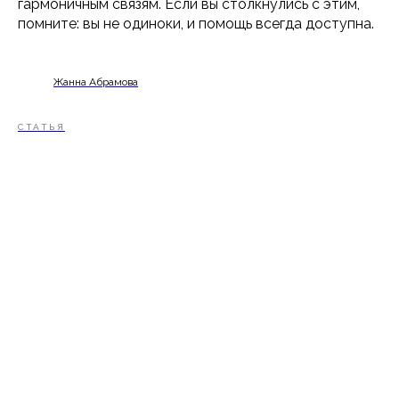
гармоничным связям. Если вы столкнулись с этим,
помните: вы не одиноки, и помощь всегда доступна.
ООО «ИСП»
ОГРН 1197746615736
ИНН 7727431274
Жанна Абрамова
Расписание
CТАТЬЯ
Преподаватели
Программы
Отзывы
Блог
Сведения об образовательной
организации
Политика конфиденциальности
Публичная оферта
Политика в отношении обработки
персональных данных
Согласие на обработку персональных
данных