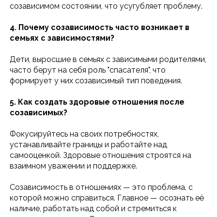
созависимом состоянии, что усугубляет проблему.
4. Почему созависимость часто возникает в
семьях с зависимостями?
Дети, выросшие в семьях с зависимыми родителями,
часто берут на себя роль "спасателя", что
формирует у них созависимый тип поведения.
5. Как создать здоровые отношения после
созависимых?
Фокусируйтесь на своих потребностях,
устанавливайте границы и работайте над
125315, г. Москва,
самооценкой. Здоровые отношения строятся на
пр-кт Ленинградский, д. 68, стр. 24,
взаимном уважении и поддержке.
эт/пом/ком 2/IV/20
+7(499) 229-58-68,
Созависимость в отношениях — это проблема, с
+7 (495) 152-08-01
которой можно справиться. Главное — осознать её
info@iomp.ru
наличие, работать над собой и стремиться к