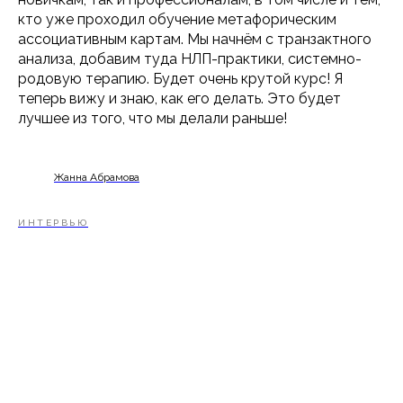
Отзывы
кто уже проходил обучение метафорическим
Блог
ассоциативным картам. Мы начнём с транзактного
анализа, добавим туда НЛП-практики, системно-
родовую терапию. Будет очень крутой курс! Я
теперь вижу и знаю, как его делать. Это будет
лучшее из того, что мы делали раньше!
Сведения об образовательной
организации
Политика конфиденциальности
Жанна Абрамова
Публичная оферта
Политика в отношении обработки
персональных данных
Согласие на обработку персональных
ИНТЕРВЬЮ
данных
Политика обработки файлов cookie
Согласие на обработку файлов cookie