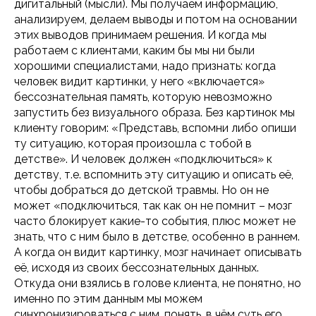
дигитальный (мысли). Мы получаем информацию,
анализируем, делаем выводы и потом на основании
этих выводов принимаем решения. И когда мы
работаем с клиентами, каким бы мы ни были
хорошими специалистами, надо признать: когда
человек видит картинки, у него «включается»
бессознательная память, которую невозможно
запустить без визуального образа. Без картинок мы
клиенту говорим: «Представь, вспомни либо опиши
ту ситуацию, которая произошла с тобой в
детстве». И человек должен «подключиться» к
детству, т.е. вспомнить эту ситуацию и описать её,
чтобы добраться до детской травмы. Но он не
может «подключиться, так как он не помнит – мозг
часто блокирует какие-то события, плюс может не
знать, что с ним было в детстве, особенно в раннем.
А когда он видит картинку, мозг начинает описывать
её, исходя из своих бессознательных данных.
Откуда они взялись в голове клиента, не понятно, но
именно по этим данным мы можем
синхронизироваться с ним, понять, в чём суть его