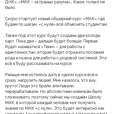
ДНК», «МАК – за гранью разума»… Каких только не
было.
Скоро стартует новый обширный курс «МАК», где
будем по шагам, «с нуля» всё объяснять студентам.
125315, г. Москва,
Также под этот курс будут созданы две колоды
пр-кт Ленинградский, д. 68, стр. 24,
карт. Пока две – дальше будет больше. Первая
эт/пом/ком 2/IV/20
будет называться «Тени» – для работы с
+7(499) 229-58-68,
идентичностью, вторая будет отражать послания
+7 (495) 152-08-01
рода и нужна для работы с родовой системой. Это
info@iomp.ru
всё я буду рассказывать на курсе.
Раньше мне хотелось дать в одном курсе всё и
ООО «ИСП»
сразу, нагрузить людей. Мне казалось, это вау,
ОГРН 1197746615736
круто! Люди это брали, впитывали,
ИНН 7727431274
перерабатывали. Но абсолютным новичкам было
сложновато, поэтому сейчас мы создаём Школу
Расписание
МАК, в которой каждый человек мог получить
Преподаватели
знания по МАК «с нуля». Это будет интересно как
Программы
новичкам, так и профессионалам, в том числе и тем,