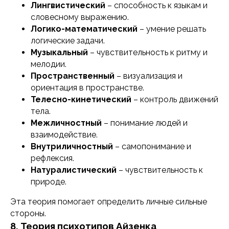
info@iomp.ru
Лингвистический
– способность к языкам и
словесному выражению.
Логико-математический
– умение решать
ООО «ИСП»
логические задачи.
ОГРН 1197746615736
ИНН 7727431274
Музыкальный
– чувствительность к ритму и
мелодии.
Пространственный
– визуализация и
Расписание
ориентация в пространстве.
Преподаватели
Телесно-кинетический
– контроль движений
Программы
тела.
Отзывы
Блог
Межличностный
– понимание людей и
взаимодействие.
Внутриличностный
– самопонимание и
рефлексия.
Натуралистический
– чувствительность к
природе.
Сведения об образовательной
организации
Политика конфиденциальности
Эта теория помогает определить личные сильные
Публичная оферта
стороны.
Политика в отношении обработки
персональных данных
8. Теория психотипов Айзенка