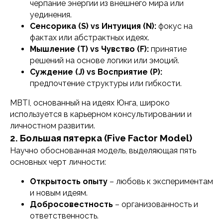
черпание энергии из внешнего мира или
уединения.
Сенсорика (S) vs Интуиция (N):
фокус на
фактах или абстрактных идеях.
Мышление (T) vs Чувство (F):
принятие
решений на основе логики или эмоций.
Суждение (J) vs Восприятие (P):
предпочтение структуры или гибкости.
MBTI, основанный на идеях Юнга, широко
используется в карьерном консультировании и
личностном развитии.
2. Большая пятерка (Five Factor Model)
Научно обоснованная модель, выделяющая пять
основных черт личности:
Открытость опыту
– любовь к экспериментам
и новым идеям.
Добросовестность
– организованность и
ответственность.