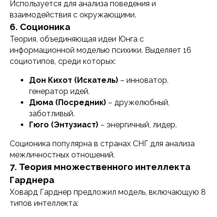
Используется для анализа поведения и
взаимодействия с окружающими.
6. Соционика
Теория, объединяющая идеи Юнга с
информационной моделью психики. Выделяет 16
социотипов, среди которых:
Дон Кихот (Искатель)
– инноватор,
генератор идей.
Дюма (Посредник)
– дружелюбный,
заботливый.
Гюго (Энтузиаст)
– энергичный, лидер.
Соционика популярна в странах СНГ для анализа
межличностных отношений.
7. Теория множественного интеллекта
125315, г. Москва,
пр-кт Ленинградский, д. 68, стр. 24,
Гарднера
эт/пом/ком 2/IV/20
Ховард Гарднер предложил модель, включающую 8
+7(499) 229-58-68,
типов интеллекта:
+7 (495) 152-08-01