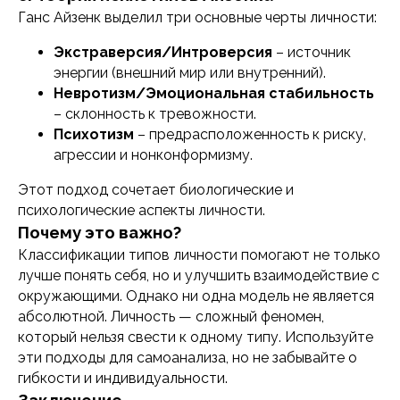
Согласие на обработку персональных
Ганс Айзенк выделил три основные черты личности:
данных
Политика обработки файлов cookie
Согласие на обработку файлов cookie
Экстраверсия/Интроверсия
– источник
энергии (внешний мир или внутренний).
Невротизм/Эмоциональная стабильность
– склонность к тревожности.
Психотизм
– предрасположенность к риску,
агрессии и нонконформизму.
Этот подход сочетает биологические и
психологические аспекты личности.
Почему это важно?
Классификации типов личности помогают не только
лучше понять себя, но и улучшить взаимодействие с
окружающими. Однако ни одна модель не является
абсолютной. Личность — сложный феномен,
который нельзя свести к одному типу. Используйте
эти подходы для самоанализа, но не забывайте о
гибкости и индивидуальности.