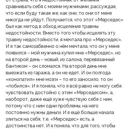
сравнивать себя с моими мужчинами, рассуждая,
что если буду такая же, как они, то они от меня
никогда не уйдут. Получается, что этот «Мерседес»
был как метод в обход исцеления травмы
недостойности. Вместо того чтобы исцелять эту
травму недостойности, я мечтала про «Мерседес».
И я так самозабвенно о нём мечтала, что он у меня
появился – мой мужчина купил мне «Мерседес», но
на второй день – новый, из салона, перевязанный
бантиком – он сломался. На второй день мне
выезжать из гаража, а он не едет. И он полгода
«конопатил» мне мозги – то его заносило, то он
«побился». И я поняла, что я всё равно не могу себя
чувствовать достойно с этим «Мерседесом», а,
наоборот, даже ещё хуже чувствую себя с ним,
потому что с ним одни проблемы, на него
постоянно нужны деньги. И я ещё больше начала
злиться на себя, т.е. «Мерседес» есть, а
достоинства нет. И я поняла, что для того, чтобы