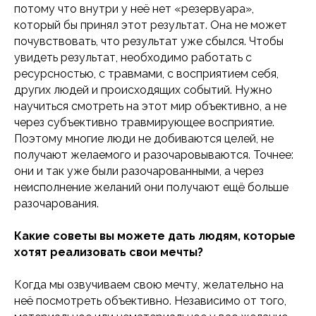
Политика в отношении обработки
потому что внутри у неё нет «резервуара»,
персональных данных
который бы принял этот результат. Она не может
Согласие на обработку персональных
данных
почувствовать, что результат уже сбылся. Чтобы
Политика обработки файлов cookie
увидеть результат, необходимо работать с
Согласие на обработку файлов cookie
ресурсностью, с травмами, с восприятием себя,
других людей и происходящих событий. Нужно
научиться смотреть на этот мир объективно, а не
через субъективно травмирующее восприятие.
Поэтому многие люди не добиваются целей, не
получают желаемого и разочаровываются. Точнее:
они и так уже были разочарованными, а через
неисполнение желаний они получают ещё больше
разочарования.
Какие советы вы можете дать людям, которые
хотят реализовать свои мечты?
Когда мы озвучиваем свою мечту, желательно на
неё посмотреть объективно. Независимо от того,