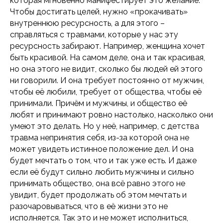
которая мгновенно манифестирует это желание.
+7 (495) 152-08-01
Чтобы достигать целей, нужно «прокачивать»
info@iomp.ru
внутреннюю ресурсность, а для этого –
справляться с травмами, которые у нас эту
ООО «ИСП»
ресурсность забирают. Например, женщина хочет
ОГРН 1197746615736
быть красивой. На самом деле, она и так красивая,
ИНН 7727431274
но она этого не видит, сколько бы людей ей этого
ни говорили. И она требует постоянно от мужчин,
чтобы её любили, требует от общества, чтобы её
Расписание
принимали. Причём и мужчины, и общество её
Преподаватели
Программы
любят и принимают ровно настолько, насколько они
Отзывы
умеют это делать. Но у неё, например, с детства
Блог
травма непринятия себя, из-за которой она не
может увидеть истинное положение дел. И она
будет мечтать о том, что и так уже есть. И даже
если её будут сильно любить мужчины и сильно
принимать общество, она всё равно этого не
Сведения об образовательной
увидит, будет продолжать об этом мечтать и
организации
разочаровываться, что в её жизни это не
Политика конфиденциальности
исполняется. Так это и не может исполниться,
Публичная оферта