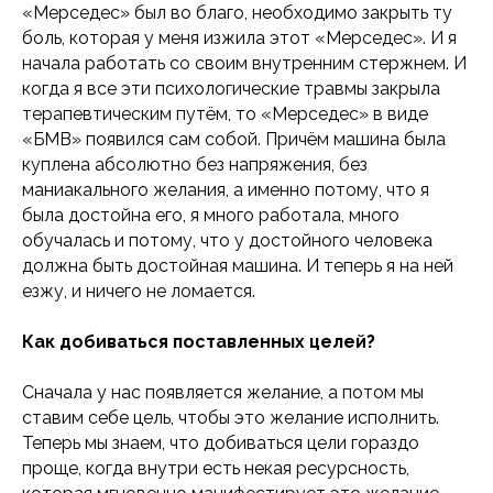
«Мерседес» был во благо, необходимо закрыть ту
боль, которая у меня изжила этот «Мерседес». И я
начала работать со своим внутренним стержнем. И
когда я все эти психологические травмы закрыла
терапевтическим путём, то «Мерседес» в виде
«БМВ» появился сам собой. Причём машина была
куплена абсолютно без напряжения, без
маниакального желания, а именно потому, что я
была достойна его, я много работала, много
обучалась и потому, что у достойного человека
должна быть достойная машина. И теперь я на ней
езжу, и ничего не ломается.
Как добиваться поставленных целей?
Сначала у нас появляется желание, а потом мы
125315, г. Москва,
ставим себе цель, чтобы это желание исполнить.
пр-кт Ленинградский, д. 68, стр. 24,
Теперь мы знаем, что добиваться цели гораздо
эт/пом/ком 2/IV/20
проще, когда внутри есть некая ресурсность,
+7(499) 229-58-68,