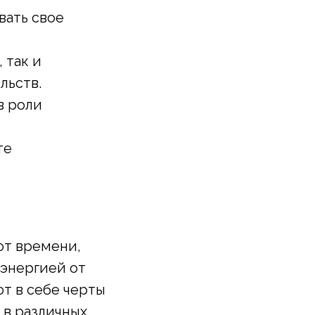
вать свое
 так и
льств.
в роли
те
от времени,
 энергией от
т в себе черты
 в различных