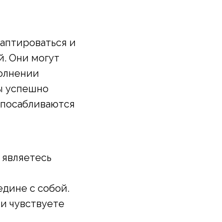
даптироваться и
. Они могут
полнении
ты успешно
спосабливаются
 являетесь
дине с собой.
и чувствуете