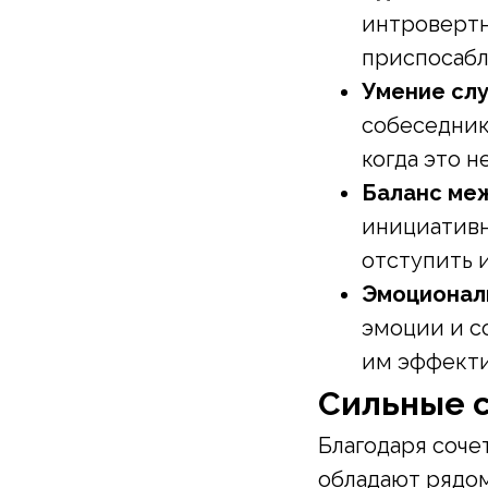
интровертн
приспосабл
Умение слу
собеседник
когда это 
Баланс меж
инициативн
отступить 
Эмоциональ
эмоции и с
им эффекти
Сильные 
Благодаря соче
обладают рядо