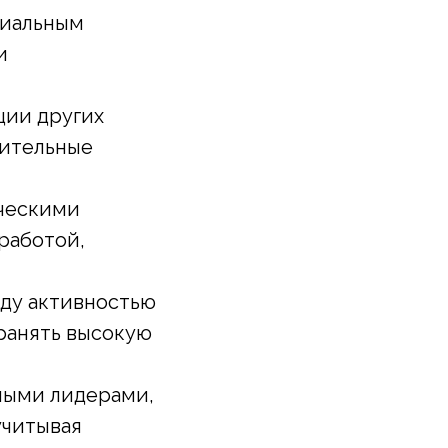
циальным
и
ции других
рительные
рческими
работой,
ду активностью
ранять высокую
ными лидерами,
учитывая