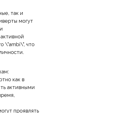
ые, так и
биверты могут
 и
 активной
 \"ambi\", что
 личности.
кам:
тно как в
ыть активными
время,
могут проявлять