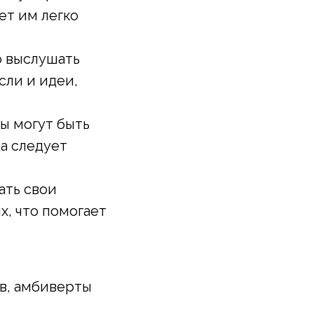
ет им легко
 выслушать
сли и идеи,
 могут быть
а следует
ать свои
х, что помогает
в, амбиверты