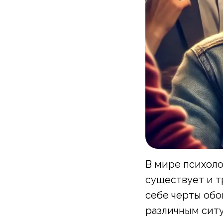
В мире психоло
существует и т
себе черты обо
различным сит