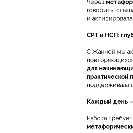
Через
метафор
говорить, слыш
и активировала
СРТ и НСП: глу
С Жанной мы ак
повторяющихся
для начинающи
практической 
поддерживала д
Каждый день —
Работа требует
метафорически