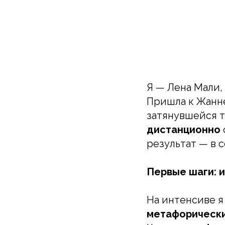
Я — Лена Мали,
Пришла к Жанне
затянувшейся 
дистанционно
результат — в с
Первые шаги: и
На интенсиве я
метафорически