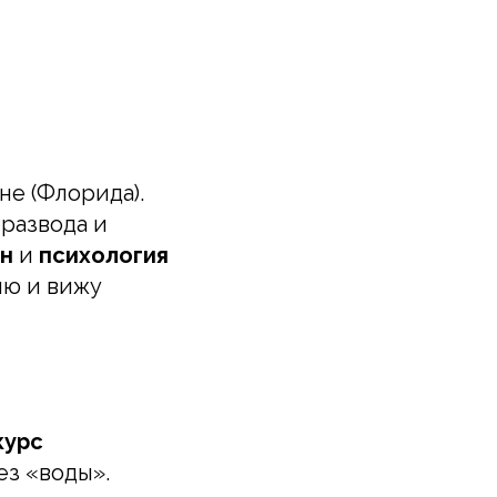
не (Флорида).
развода и
йн
и
психология
яю и вижу
курс
без «воды».