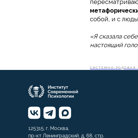
пересматриваю
метафорически
собой, и с людь
«Я сказала себ
настоящий голос
СИСТЕМНО-РОДОВАЯ 
125315, г. Москва,
пр-кт Ленинградский, д. 68, стр.