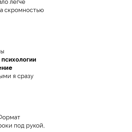
ало легче
 за скромностью
ны
 психологии
ение
ыми я сразу
 Формат
роки под рукой,