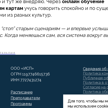
 и тут же внедряю. Через
онлайн обучение
м картам
учусь говорить спокойно и по суще
ми из разных культур.
е “стоп” старым сценариям — и впервые услыш
. Когда меняешься сам, вся система вокруг в
ТЕРАПИЯ
ООО «ИСП»
Сведения об 
Политика ко
ОГРН 1197746615736
Публичная о
ИНН 7727431274
Политика в 
Согласие на 
Политика обр
Расписание
Согласие на 
Преподаватели
Для того, чтобы мы 
Программы
мы используем cooki