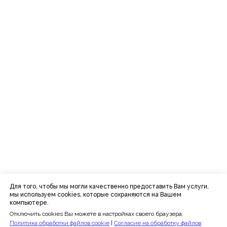
+7 (495) 152-08-01
info@iomp.ru
ООО «ИСП»
ОГРН 1197746615736
ИНН 7727431274
Расписание
Преподаватели
Программы
Отзывы
Блог
Для того, чтобы мы могли качественно предоставить Вам услуги,
мы используем cookies, которые сохраняются на Вашем
Сведения об образовательной
компьютере.
организации
Политика конфиденциальности
Отключить cookies Вы можете в настройках своего браузера.
Публичная оферта
Политика обработки файлов cookie
|
Согласие на обработку файлов