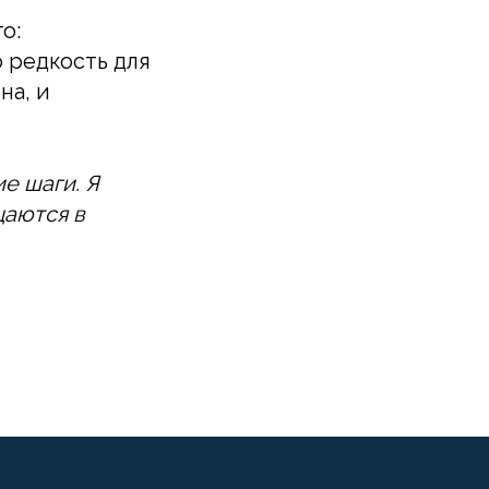
о:
 редкость для
на, и
е шаги. Я
щаются в