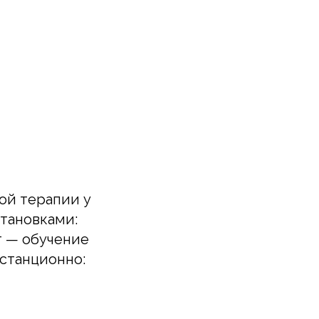
ой терапии у
тановками:
т — обучение
истанционно: