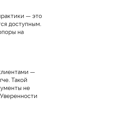
практики — это
тся доступным.
опоры на
 клиентами —
че. Такой
рументы не
. Уверенности