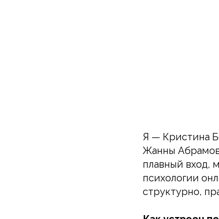
Я — Кристина Б
Жанны Абрамово
плавный вход, 
психологии онл
структурно, пр
Как устроен п