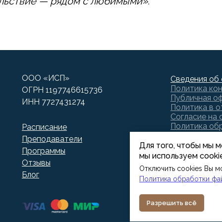
льствие — рядом с любимыми».
ООО «ИСП»
Сведения об 
Политика ко
ОГРН 1197746615736
Публичная о
ИНН 7727431274
Политика в 
Согласие на 
Политика обр
Расписание
Согласие на 
Преподаватели
Для того, чтобы мы 
Программы
мы используем cooki
Отзывы
Отключить cookies Вы м
Блог
Политика обработки фа
Разрешить всё