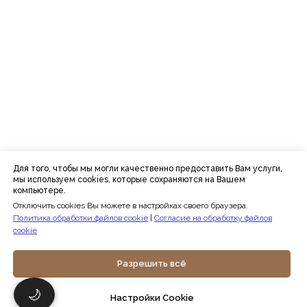
ООО «ИСП»
ОГРН 1197746615736
ИНН 7727431274
Расписание
Преподаватели
Программы
Отзывы
Блог
Для того, чтобы мы могли качественно предоставить Вам услуги,
мы используем cookies, которые сохраняются на Вашем
компьютере.
Отключить cookies Вы можете в настройках своего браузера.
Сведения об образовательной
организации
Политика обработки файлов cookie
|
Согласие на обработку файлов
Политика конфиденциальности
cookie
Публичная оферта
Политика в отношении обработки
персональных данных
Разрешить всё
Согласие на обработку персональных
данных
🌙
Политика обработки файлов cookie
Настройки Cookie