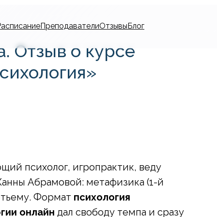
Расписание
Преподаватели
Отзывы
Блог
. Отзыв о курсе
психология»
щий психолог, игропрактик, веду
Жанны Абрамовой: метафизика (1-й
ретьему. Формат
психология
гии онлайн
дал свободу темпа и сразу