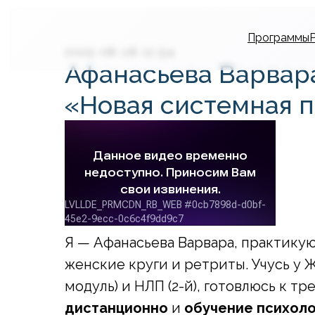
Программы
2025-08-18 11:54
Афанасьева Варвара
«Новая системная 
Я — Афанасьева Варвара, практикую
женские круги и ретриты. Учусь у 
модуль) и НЛП (2-й), готовлюсь к т
дистанционно
и
обучение психоло