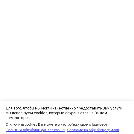
+7 (495) 152-08-01
info@iomp.ru
ООО «ИСП»
ОГРН 1197746615736
ИНН 7727431274
Расписание
Преподаватели
Программы
Отзывы
Блог
Для того, чтобы мы могли качественно предоставить Вам услуги,
мы используем cookies, которые сохраняются на Вашем
Сведения об образовательной
компьютере.
организации
Отключить cookies Вы можете в настройках своего браузера.
Политика конфиденциальности
Публичная оферта
Политика обработки файлов cookie
|
Согласие на обработку файлов