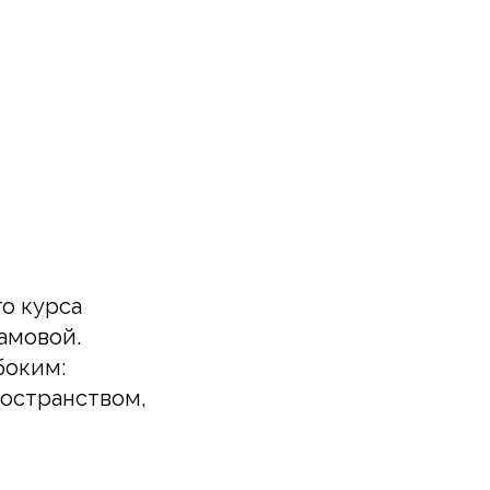
о курса
амовой.
боким:
ространством,