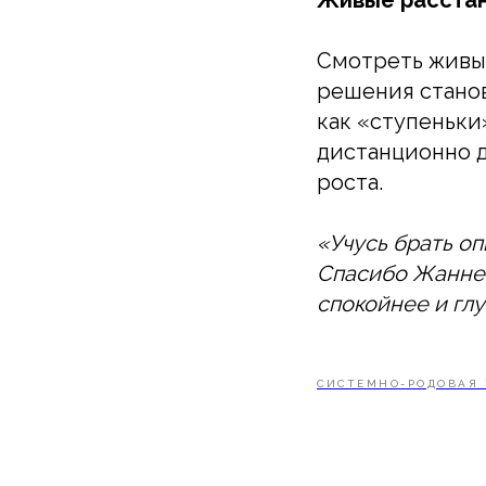
Смотреть живые
решения станов
как «ступеньки
дистанционно д
роста.
«Учусь брать оп
Спасибо Жанне 
спокойнее и гл
СИСТЕМНО-РОДОВАЯ 