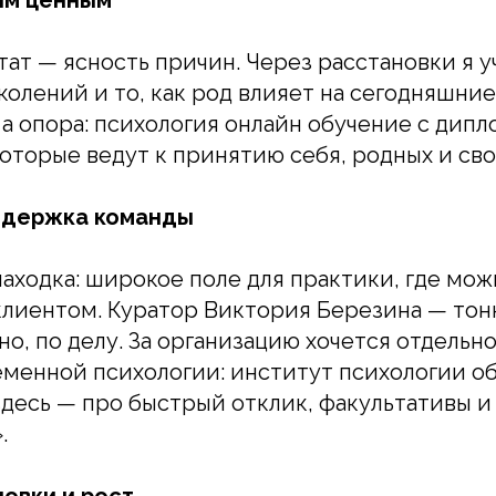
тат — ясность причин. Через расстановки я у
колений и то, как род влияет на сегодняшние
 а опора: психология онлайн обучение с дип
оторые ведут к принятию себя, родных и сво
ддержка команды
аходка: широкое поле для практики, где мож
клиентом. Куратор Виктория Березина — тон
о, по делу. За организацию хочется отдельн
менной психологии: институт психологии о
десь — про быстрый отклик, факультативы и
.
овки и рост