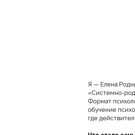
Я — Елена Родн
«Системно-родо
Формат психоло
обучение психо
где действител
Что стало сам