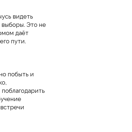
чусь видеть
 выборы. Это не
ломом даёт
его пути.
но побыть и
ко,
о поблагодарить
бучение
 встречи