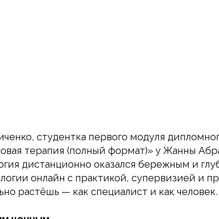
иченко, студентка первого модуля дипломног
вая терапия (полный формат)» у Жанны Абр
гия дистанционно оказался бережным и глу
логии онлайн с практикой, супервизией и п
ьно растёшь — как специалист и как человек.
ым ценным