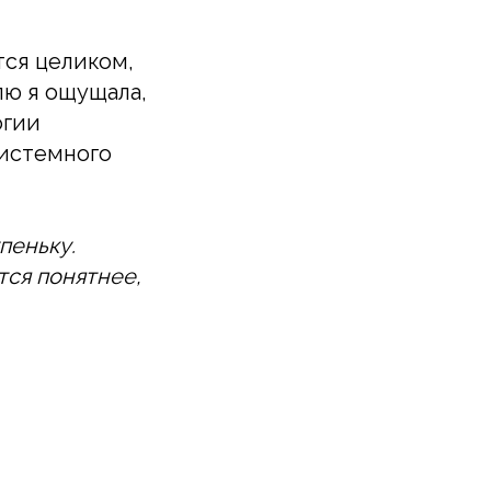
тся целиком,
лю я ощущала,
огии
системного
пеньку.
тся понятнее,