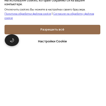
мы используем cookies, которые сохраняются на Вашем
организации
компьютере.
Политика конфиденциальности
Публичная оферта
Отключить cookies Вы можете в настройках своего браузера.
Политика в отношении обработки
Политика обработки файлов cookie
|
Согласие на обработку файлов
персональных данных
cookie
Согласие на обработку персональных
данных
Политика обработки файлов cookie
Разрешить всё
Согласие на обработку файлов cookie
🌙
Настройки Cookie