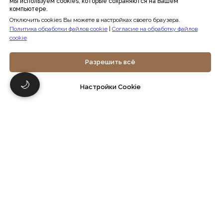
мы используем cookies, которые сохраняются на Вашем
организации
компьютере.
Политика конфиденциальности
Публичная оферта
Отключить cookies Вы можете в настройках своего браузера.
Политика в отношении обработки
Политика обработки файлов cookie
|
Согласие на обработку файлов
персональных данных
cookie
Согласие на обработку персональных
данных
Политика обработки файлов cookie
Разрешить всё
Согласие на обработку файлов cookie
🌙
Настройки Cookie