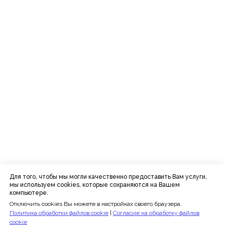
+7 (495) 152-08-01
info@iomp.ru
ООО «ИСП»
ОГРН 1197746615736
ИНН 7727431274
Расписание
Преподаватели
Программы
Отзывы
Блог
Для того, чтобы мы могли качественно предоставить Вам услуги,
мы используем cookies, которые сохраняются на Вашем
Сведения об образовательной
компьютере.
организации
Отключить cookies Вы можете в настройках своего браузера.
Политика конфиденциальности
Политика обработки файлов cookie
|
Согласие на обработку файлов
Публичная оферта
cookie
Политика в отношении обработки