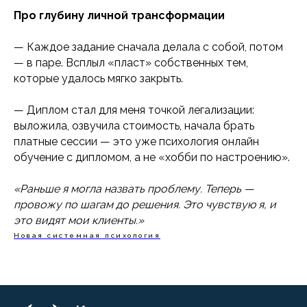
Про глубину личной трансформации
125315, г. Москва,
— Каждое задание сначала делала с собой, потом
пр-кт Ленинградский, д. 68, стр. 24,
— в паре. Всплыл «пласт» собственных тем,
эт/пом/ком 2/IV/20
которые удалось мягко закрыть.
+7(499) 229-58-68,
+7 (495) 152-08-01
— Диплом стал для меня точкой легализации:
info@iomp.ru
выложила, озвучила стоимость, начала брать
платные сессии — это уже психология онлайн
ООО «ИСП»
обучение с дипломом, а не «хобби по настроению».
ОГРН 1197746615736
ИНН 7727431274
«Раньше я могла назвать проблему. Теперь —
провожу по шагам до решения. Это чувствую я, и
Расписание
это видят мои клиенты.»
Преподаватели
Новая системная психология
Программы
Отзывы
Блог