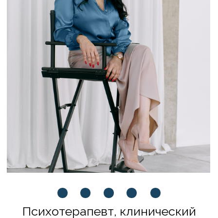
Преподаватели
Программы
Отзывы
Блог
Сведения об образовательной
организации
Политика конфиденциальности
Публичная оферта
Политика в отношении обработки
персональных данных
Согласие на обработку персональных
данных
Политика обработки файлов cookie
Согласие на обработку файлов cookie
ЗАПИСАТЬСЯ