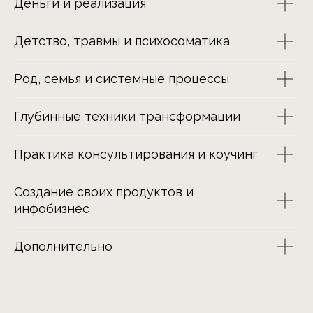
Деньги и реализация
проработка в парах
Детство, травмы и психосоматика
Род, семья и системные процессы
Автор курса и ведущая
Жанна Абрамова
Глубинные техники трансформации
Практика консультирования и коучинг
Создание своих продуктов и
инфобизнес
Дополнительно