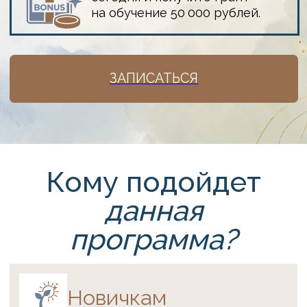
Кому подойдет
данная
программа?
Новичкам
Смените профессию без стресса:
совмещайте новую деятельность
с текущей работой, пока
не выйдете на стабильный доход.
Вам не нужен диплом психолога:
четкая система работы с МАК
заменит базовое образование
на старте.
Клиент сам находит ответы
в картах, поэтому вам не нужно
быть гуру — ответственность
делится поровну.
Начните зарабатывать сразу: