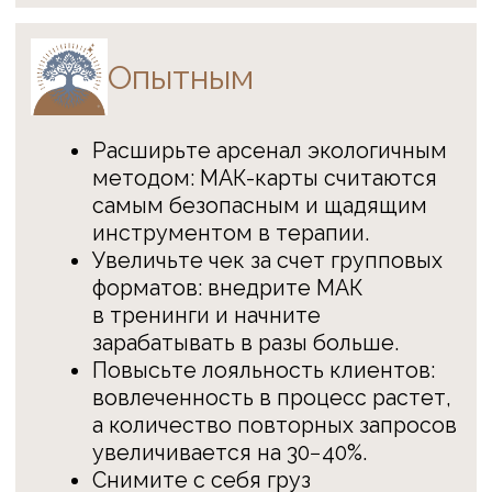
Почему именно
наш институт?
1.
Опыт создания обучающих систем,
проверенный временем
2.
Звездный преподавательский состав
3.
Не просто теория, а практика
в процессе обучения
4.
Супервизии в группе