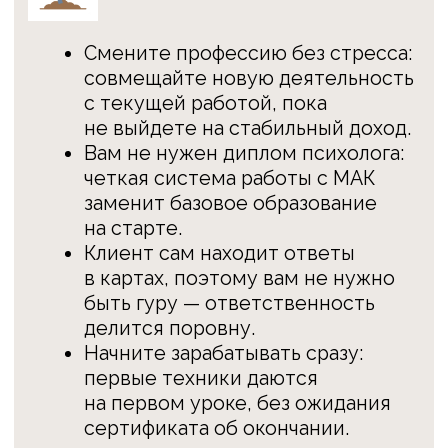
первые техники даются
на первом уроке, без ожидания
сертификата об окончании.
Опытным
Расширьте арсенал экологичным
методом: МАК-карты считаются
самым безопасным и щадящим
инструментом в терапии.
Увеличьте чек за счет групповых
форматов: внедрите МАК
в тренинги и начните
зарабатывать в разы больше.
Повысьте лояльность клиентов:
вовлеченность в процесс растет,
а количество повторных запросов
увеличивается на 30−40%.
Снимите с себя груз
интерпретаций: клиент работает
с образами сам, что экономит
ваши ресурсы и время сессии.