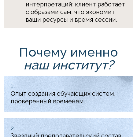
с практикующими специалистами
5.
Помощь в разборе вашей практики
6.
Тьютор на весь процесс обучения
7.
Инновационные методы
тестирования знаний без
зазубривания материала
8.
Неограниченный доступ к материалам
программы