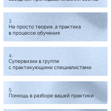
Программа курса
53 видео-
каждый урок
урока
по 2−3 часа