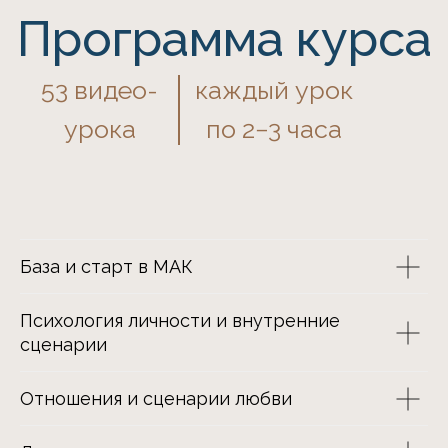
закрытый чат курса
тьютор (персональный
наставник)
домашние задания
с проверкой и обратной
База и старт в МАК
связью
Психология личности и внутренние
созвон группой
сценарии
с тьютором 1 раз
в неделю (личная
терапия)
Отношения и сценарии любви