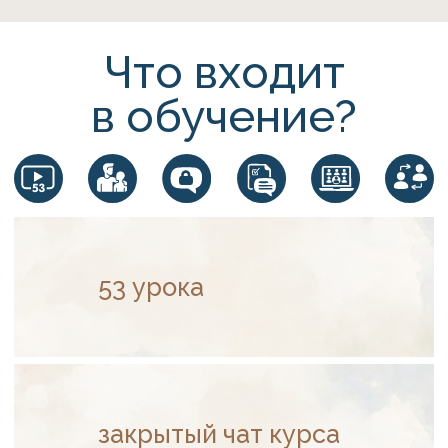
Психотерапевт, клинический
психолог и системный бизнес-
расстановщик.
Более 22 лет практики
Свыше 20 000 благодарных
выпускников.
Эксперт федеральных каналов
и обладатель премии
SKOLKOVO TECH & INNOVATION
Awards 2023.
Тренер, который готовит по-
настоящему сильных
психологов