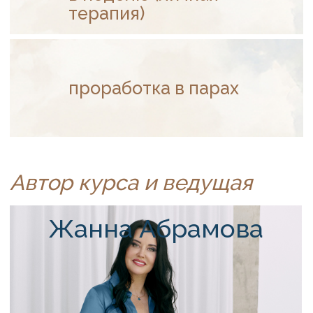
125315, г. Москва,
пр-кт Ленинградский, д. 68, стр. 24,
эт/пом/ком 2/IV/20
+7(499) 229-58-68,
+7 (495) 152-08-01
info@iomp.ru
ООО «ИСП»
ОГРН 1197746615736
ИНН 7727431274
Расписание