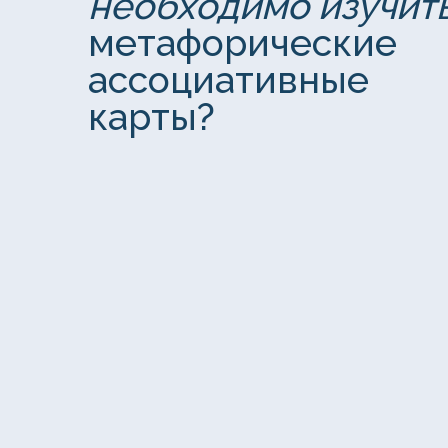
необходимо изучит
метафорические
ассоциативные
карты?