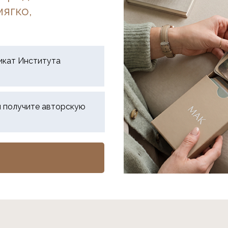
ягко,
икат Института
и получите авторскую