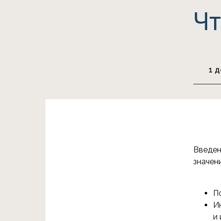
Чт
1 д
Введен
значен
П
И
и