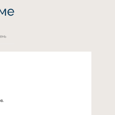
мме
ень
ов.