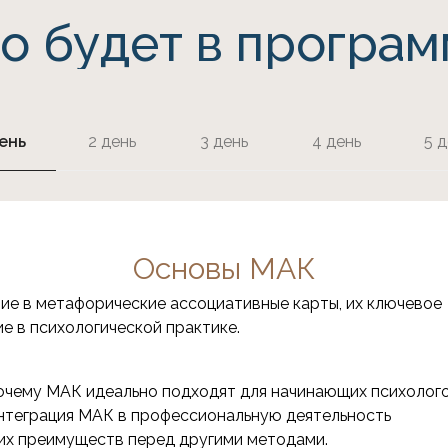
о будет в програ
ень
2 день
3 день
4 день
5 д
Основы МАК
ие в метафорические ассоциативные карты, их ключевое
ие в психологической практике.
очему МАК идеально подходят для начинающих психолог
нтеграция МАК в профессиональную деятельность
 их преимуществ перед другими методами.