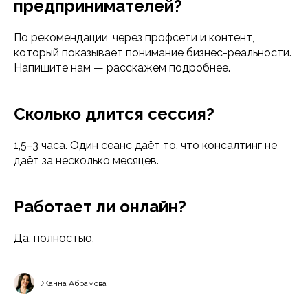
предпринимателей?
По рекомендации, через профсети и контент,
Сведения об образовательной
организации
который показывает понимание бизнес-реальности.
Политика конфиденциальности
Напишите нам — расскажем подробнее.
Публичная оферта
Политика в отношении обработки
персональных данных
Согласие на обработку персональных
Сколько длится сессия?
данных
Политика обработки файлов cookie
Согласие на обработку файлов cookie
1,5–3 часа. Один сеанс даёт то, что консалтинг не
даёт за несколько месяцев.
Работает ли онлайн?
Да, полностью.
Жанна Абрамова