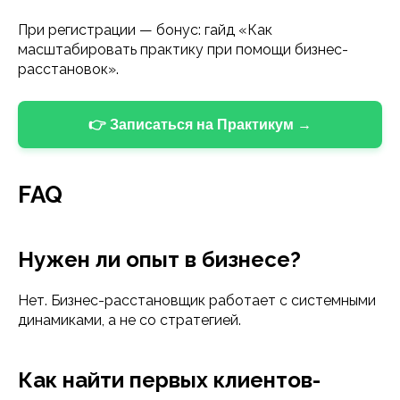
При регистрации — бонус: гайд «Как
125315, г. Москва,
масштабировать практику при помощи бизнес-
пр-кт Ленинградский, д. 68, стр. 24,
расстановок».
эт/пом/ком 2/IV/20
+7(499) 229-58-68,
+7 (495) 152-08-01
👉 Записаться на Практикум →
info@iomp.ru
ООО «ИСП»
FAQ
ОГРН 1197746615736
ИНН 7727431274
Нужен ли опыт в бизнесе?
Расписание
Преподаватели
Нет. Бизнес-расстановщик работает с системными
Программы
динамиками, а не со стратегией.
Отзывы
Блог
Как найти первых клиентов-