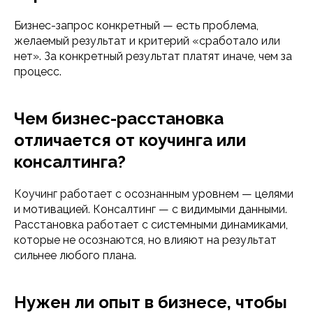
Бизнес-запрос конкретный — есть проблема,
желаемый результат и критерий «сработало или
нет». За конкретный результат платят иначе, чем за
процесс.
Чем бизнес-расстановка
отличается от коучинга или
консалтинга?
Коучинг работает с осознанным уровнем — целями
125315, г. Москва,
и мотивацией. Консалтинг — с видимыми данными.
пр-кт Ленинградский, д. 68, стр. 24,
Расстановка работает с системными динамиками,
эт/пом/ком 2/IV/20
которые не осознаются, но влияют на результат
+7(499) 229-58-68,
сильнее любого плана.
+7 (495) 152-08-01
info@iomp.ru
Нужен ли опыт в бизнесе, чтобы