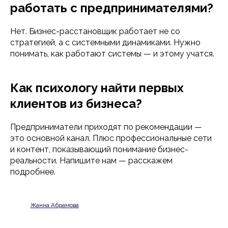
ООО «ИСП»
работать с предпринимателями?
ОГРН 1197746615736
ИНН 7727431274
Нет. Бизнес-расстановщик работает не со
стратегией, а с системными динамиками. Нужно
Расписание
понимать, как работают системы — и этому учатся.
Преподаватели
Программы
Как психологу найти первых
Отзывы
Блог
клиентов из бизнеса?
Предприниматели приходят по рекомендации —
это основной канал. Плюс профессиональные сети
и контент, показывающий понимание бизнес-
Сведения об образовательной
реальности. Напишите нам — расскажем
организации
подробнее.
Политика конфиденциальности
Публичная оферта
Политика в отношении обработки
персональных данных
Согласие на обработку персональных
Жанна Абрамова
данных
Политика обработки файлов cookie